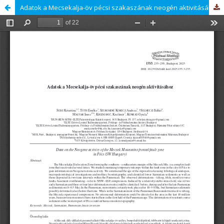
Adatok a Mecsekalja-öv pécsi szakaszának neogén aktivitásához