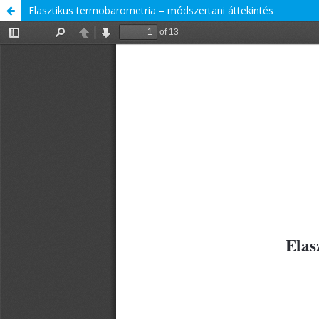
Elasztikus termobarometria – módszertani áttekintés