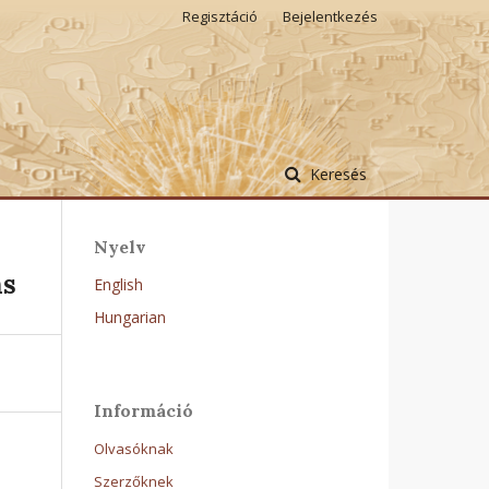
Regisztáció
Bejelentkezés
Keresés
Nyelv
ns
English
Hungarian
Információ
Olvasóknak
Szerzőknek