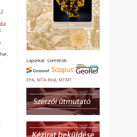
 3
ata
:
s
har,
Lapunkat szemlézik:
EPA
,
MTA Real
,
MTMT
4