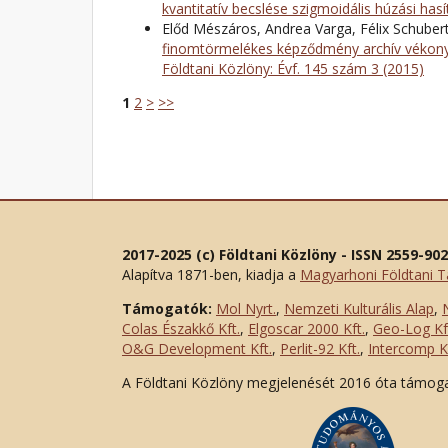
kvantitatív becslése szigmoidális húzási has
Előd Mészáros, Andrea Varga, Félix Schuber
finomtörmelékes képződmény archív vékonyc
Földtani Közlöny: Évf. 145 szám 3 (2015)
1
2
>
>>
2017-2025 (c) Földtani Közlöny - ISSN 2559-90
Alapítva 1871-ben, kiadja a
Magyarhoni Földtani T
Támogatók:
Mol Nyrt.
,
Nemzeti Kulturális Alap
,
Colas Északkő Kft
.
,
Elgoscar 2000 Kft
.
,
Geo-Log Kf
O&G Development Kft
.
,
Perlit-92 Kft.
,
Intercomp Kf
A Földtani Közlöny megjelenését 2016 óta támog