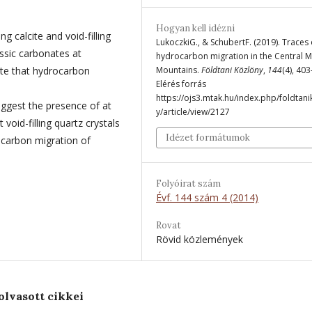
Hogyan kell idézni
ng calcite and void-filling
LukoczkiG., & SchubertF. (2019). Traces 
ssic carbonates at
hydrocarbon migration in the Central 
ate that hydrocarbon
Mountains.
Földtani Közlöny
,
144
(4), 403
Elérés forrás
https://ojs3.mtak.hu/index.php/foldtan
uggest the presence of at
y/article/view/2127
void-filling quartz crystals
Idézet formátumok
ocarbon migration of
Folyóirat szám
Évf. 144 szám 4 (2014)
Rovat
Rövid közlemények
olvasott cikkei