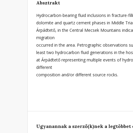
Absztrakt
Hydrocarbon-bearing fluid inclusions in fracture-filli
dolomite and quartz cement phases in Middle Tria
Árpádtető, in the Central Mecsek Mountains indic
migration
occurred in the area. Petrographic observations s
least two hydrocarbon fluid generations in the host 
at Árpádtető representing multiple events of hydr
different
composition and/or different source rocks.
Ugyanannak a szerző(k)nek a legtöbbet 