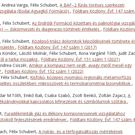
 Andrea Varga, Félix Schubert,
A BAF–2 fúrás töréses szerkezeti
izsgálata (Bodai Agyagkő Formáció)
,
Földtani Közlöny: Évf. 147 szám
, Félix Schubert,
Az Endrődi Formáció kőzettani és palinológiai vizsgál
) — őskörnyezeti és diagenezis-történeti értékelés
,
Földtani Közlöny
, Félix Schubert,
Középső-triász dolomitok képződésének története é
erületén
,
Földtani Közlöny: Évf. 147 szám 1 (2017)
 Kondor, László Molnár, Félix Schubert, Ilona Vargáné Tóth, Judit Zac
től a tarka mozaikig
,
Földtani Közlöny: Évf. 151 szám 1 (2021)
Andrea Csiszér,
Amikor a kompasz nem segít, avagy miről mesél egy
?
,
Földtani Közlöny: Évf. 152 szám 1 (2022)
 Félix Schubert,
Kisfokú, közepes nyomású regionális metamorfózis
elites összletében: mikroszöveti és termobarometriai bizonyítékok
,
vadar M.Tóth, Enikő Bali, Csaba Szabó, Zsolt Benkó, Zoltán Zajacz,
A
dékzárványokkal kapcsolatos kifejezések és szimbólumok szótára
,
rt,
Furadékminták gáz és illékony komponenseinek vizsgálatához
protokoll fejlesztésének eredményei
,
Földtani Közlöny: Évf. 147 szám 
ach, Félix Schubert,
A nyírás- és a térfogatváltozás mértékének