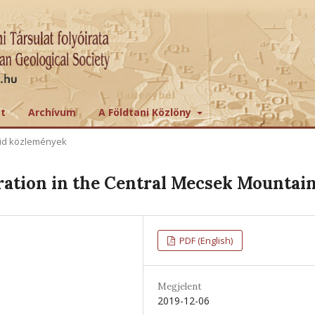
tt
Archívum
A Földtani Közlöny
id közlemények
ation in the Central Mecsek Mountai
PDF (English)
Megjelent
2019-12-06