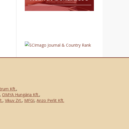
trum Kft.
,
,
OMYA Hungária Kft.
,
t.
,
Vikuv Zrt.
,
MFGI
,
Anzo Perlit Kft.