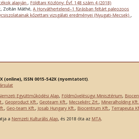
ítékok alapján
,
Földtani Közlöny: Évf. 148 szám 4 (2018)
t, Zoltán Máthé,
A Horváthertelend–1 fúrásban feltárt paleozoos
siszolatainak kőzettani vizsgálati eredményei (Nyugati-Mecsek)
,
2X (online), ISSN 0015-542X (nyomtatott)
.
ársulat
Nemzeti Együttműködési Alap
,
Földművelésügyi Minisztérium
,
Biocen
t.
,
Geoproduct Kft.
,
Geoteam Kft.
,
Mecsekérc Zrt.
,
Mineralholding Kft.
t.
,
Geo-team Kft.
,
Josab Hungary Kft.
,
Biocentrum Kft.
,
Terrapeuta Kf
atja a
Nemzeti Kulturális Alap
, és 2018 óta az
MTA
.