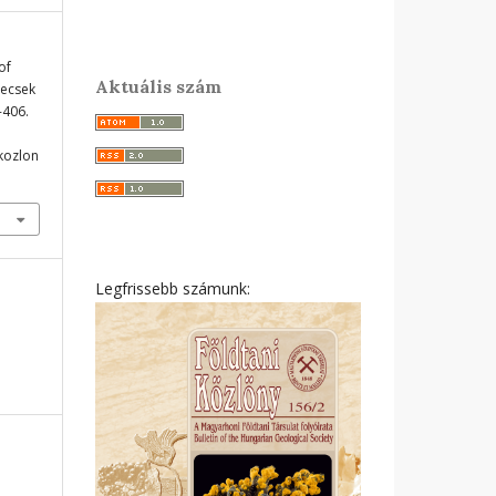
of
Aktuális szám
Mecsek
-406.
ikozlon
Legfrissebb számunk: