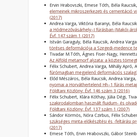
Ervin Hrabovszki, Emese Tóth, Béla Raucsik,
elemeinek mikroszerkezeti és cementáció v
(2017)
Andrea Varga, Viktória Baranyi, Béla Raucsik
a Hódmezővásárhely–I fúrásban (Makói-árok
Évf. 147 szám 1 (2017)
István Garaguly, Béla Raucsik, Andrea Varga
töréses deformációja a Szegedi-medence t
Tivadar M.Tóth, Ágnes Fiser-Nagy, Henrietta
Az Alföld metamorf aljzata: a köztes tömeg
Félix Schubert, Andrea Varga, Mihály Apró, 
fúrómagban megjelenő deformációs szalag
Előd Mészáros, Béla Raucsik, Andrea Varga,
nyomai a Horváthertelend Hh–1 fúrás metap
Földtani Közlöny: Évf. 146 szám 3 (2016)
Félix Schubert, Klára Kóthay, Júlia Dégi, Ti
szakirodalomban használt fluidum- és olva
Földtani Közlöny: Évf. 137 szám 1 (2007)
Sándor Körmös, Nóra Czirbus, Félix Schube
szükséges minta-előkészítési és -feltárási 
(2017)
Emese Tóth, Ervin Hrabovszki, Gábor Steinb