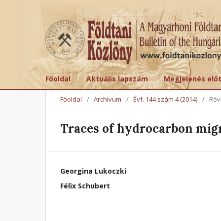
Főoldal
Aktuális lapszám
Megjelenés elő
Főoldal
/
Archívum
/
Évf. 144 szám 4 (2014)
/
Röv
Traces of hydrocarbon migr
Georgina Lukoczki
Félix Schubert