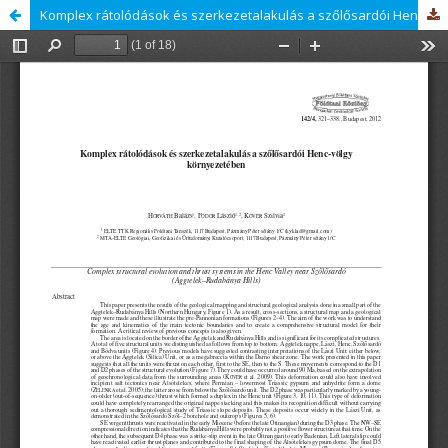
Komplex rátolódások és szerkezetalakulás a szőlősardói Henc-völgy környezetében