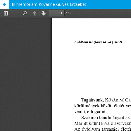
In memoriam Kőváriné Gulyás Erzsébet