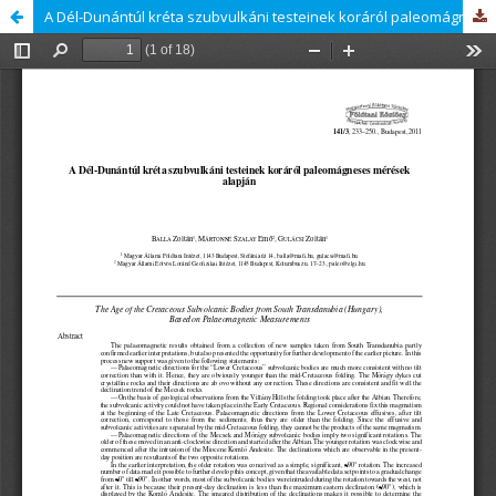
A Dél-Dunántúl kréta szubvulkáni testeinek koráról paleomágneses mérések alapján