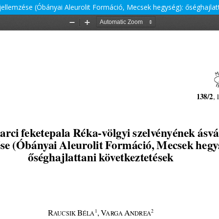
 jellemzése (Óbányai Aleurolit Formáció, Mecsek hegység): őséghajlat