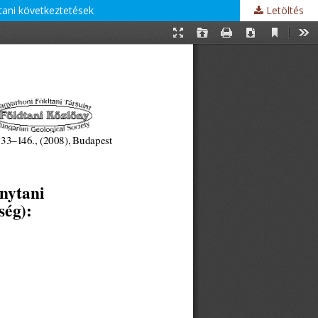
tani következtetések
Letöltés