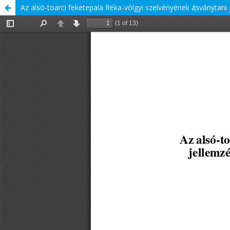
Az alsó-toarci feketepala Réka-völgyi szelvényének ásványtani