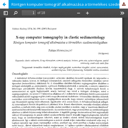
Röntgen komputer tomográf alkalmazása a törmelékes szedimentológiában