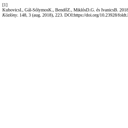
[1]
KubovicsI., Gál-SólymosK., BendőZ., MiklósD.G. és IvanicsB. 2018.
Közlöny
. 148, 3 (aug. 2018), 223. DOI:https://doi.org/10.23928/foldt