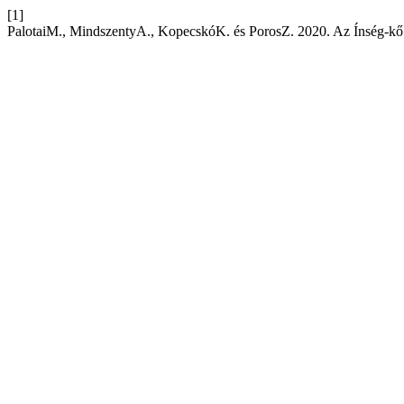
[1]
PalotaiM., MindszentyA., KopecskóK. és PorosZ. 2020. Az Ínség-kő