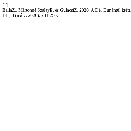
[1]
BallaZ., Mártonné SzalayE. és GulácsiZ. 2020. A Dél-Dunántúl kréta
141, 3 (márc. 2020), 233-250.