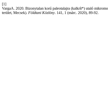
[1]
VargaA. 2020. Bizonytalan korú paleotalajra (kalkrít*) utaló mikromo
terület, Mecsek).
Földtani Közlöny
. 141, 1 (márc. 2020), 89-92.