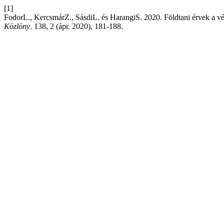
[1]
FodorL., KercsmárZ., SásdiL. és HarangiS. 2020. Földtani érvek a vé
Közlöny
. 138, 2 (ápr. 2020), 181-188.