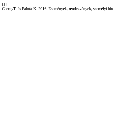
[1]
CsernyT. és PalotásK. 2016. Események, rendezvények, személyi hír