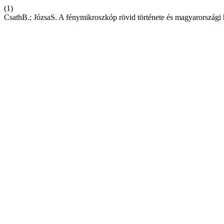
(1)
CsathB.; JózsaS. A fénymikroszkóp rövid története és magyarországi h