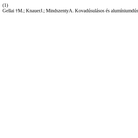
(1)
Gellai †M.; KnauerJ.; MindszentyA. Kovadúsulásos és alumíniumdús