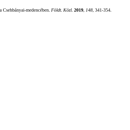
n a Csehbányai-medencében.
Földt. Közl.
2019
,
148
, 341-354.