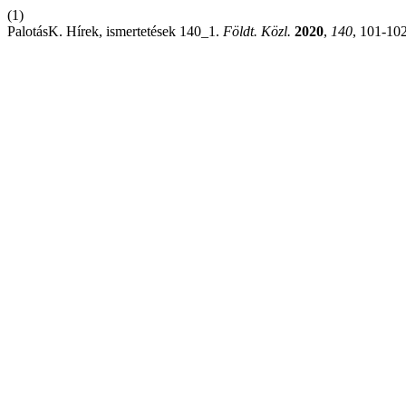
(1)
PalotásK. Hírek, ismertetések 140_1.
Földt. Közl.
2020
,
140
, 101-102