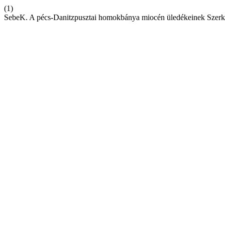
(1)
SebeK. A pécs-Danitzpusztai homokbánya miocén üledékeinek Szerk