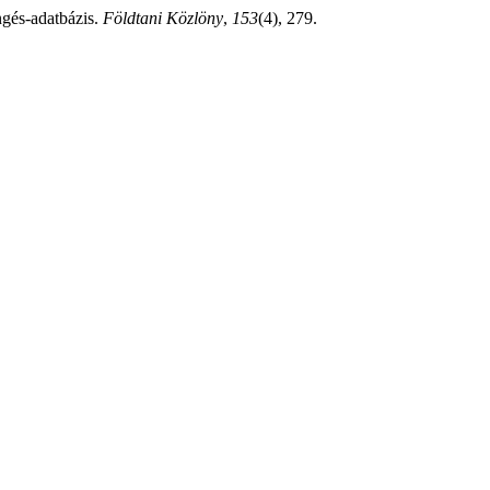
ngés-adatbázis.
Földtani Közlöny
,
153
(4), 279.