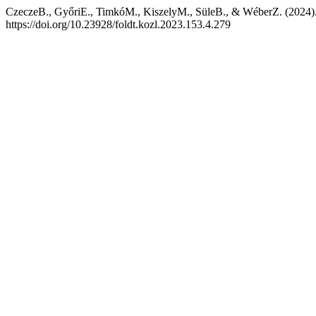
CzeczeB., GyőriE., TimkóM., KiszelyM., SüleB., & WéberZ. (2024). A 
https://doi.org/10.23928/foldt.kozl.2023.153.4.279