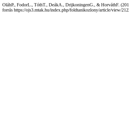
OláhP., FodorL., TóthT., DeákA., DrijkoningenG., & HorváthF. (2019
forrás https://ojs3.mtak.hu/index.php/foldtanikozlony/article/view/212