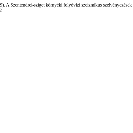
). A Szentendrei-sziget környéki folyóvízi szeizmikus szelvényezések
2