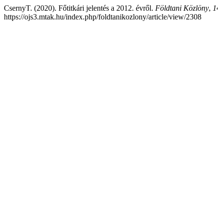
CsernyT. (2020). Főtitkári jelentés a 2012. évről.
Földtani Közlöny
,
1
https://ojs3.mtak.hu/index.php/foldtanikozlony/article/view/2308