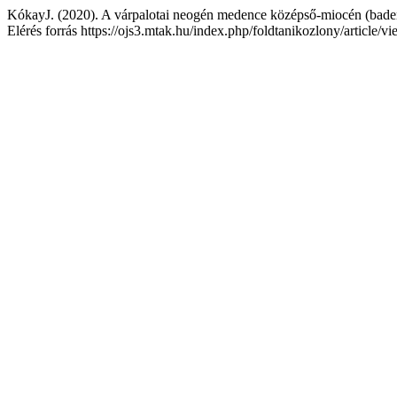
KókayJ. (2020). A várpalotai neogén medence középső-miocén (bade
Elérés forrás https://ojs3.mtak.hu/index.php/foldtanikozlony/article/v