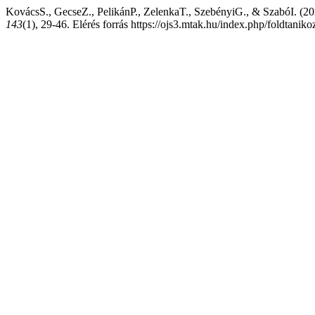
KovácsS., GecseZ., PelikánP., ZelenkaT., SzebényiG., & SzabóI. (2020)
143
(1), 29-46. Elérés forrás https://ojs3.mtak.hu/index.php/foldtanik