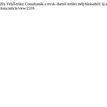
. Felső-triász Conodonták a recsk–darnói terület mélyfúrásaiból: új ad
ozlony/article/view/2316