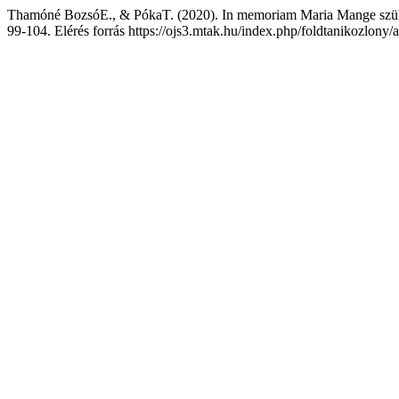
Thamóné BozsóE., & PókaT. (2020). In memoriam Maria Mange szület
99-104. Elérés forrás https://ojs3.mtak.hu/index.php/foldtanikozlony/