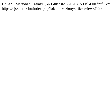
BallaZ., Mártonné SzalayE., & GulácsiZ. (2020). A Dél-Dunántúl kré
https://ojs3.mtak.hu/index.php/foldtanikozlony/article/view/2560