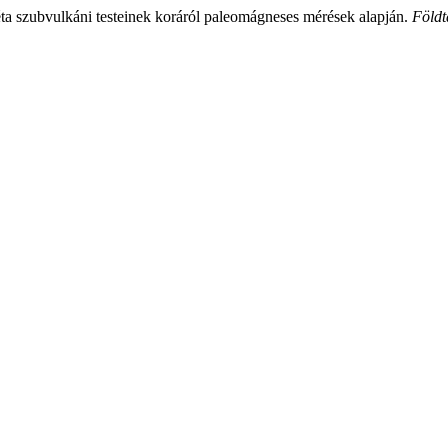
ta szubvulkáni testeinek koráról paleomágneses mérések alapján.
Földt