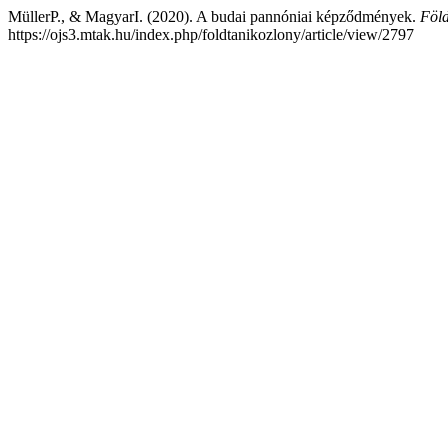
MüllerP., & MagyarI. (2020). A budai pannóniai képződmények.
Föld
https://ojs3.mtak.hu/index.php/foldtanikozlony/article/view/2797