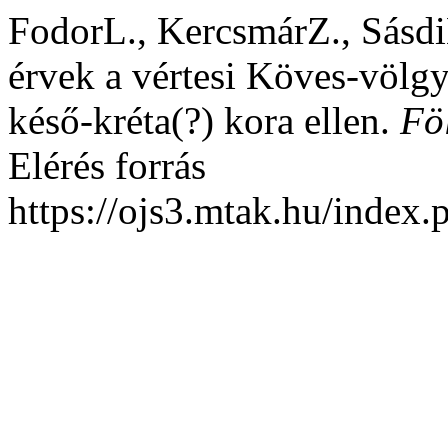
FodorL., KercsmárZ., Sásdi
érvek a vértesi Köves-völg
késő-kréta(?) kora ellen.
Fö
Elérés forrás
https://ojs3.mtak.hu/index.