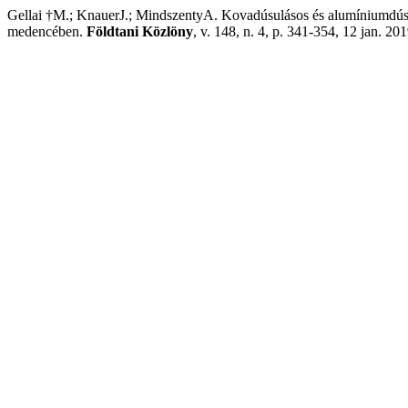
Gellai †M.; KnauerJ.; MindszentyA. Kovadúsulásos és alumíniumdúsu
medencében.
Földtani Közlöny
, v. 148, n. 4, p. 341-354, 12 jan. 201