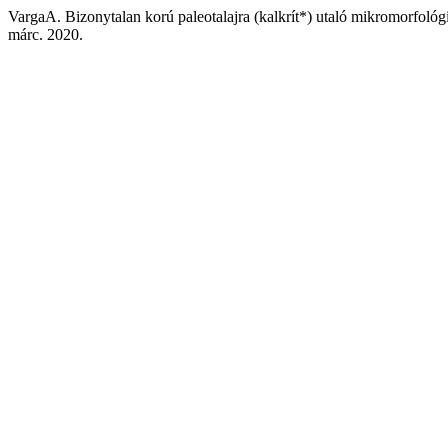
VargaA. Bizonytalan korú paleotalajra (kalkrít*) utaló mikromorfológ
márc. 2020.