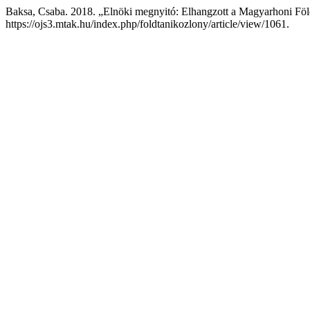
Baksa, Csaba. 2018. „Elnöki megnyitó: Elhangzott a Magyarhoni Föld
https://ojs3.mtak.hu/index.php/foldtanikozlony/article/view/1061.