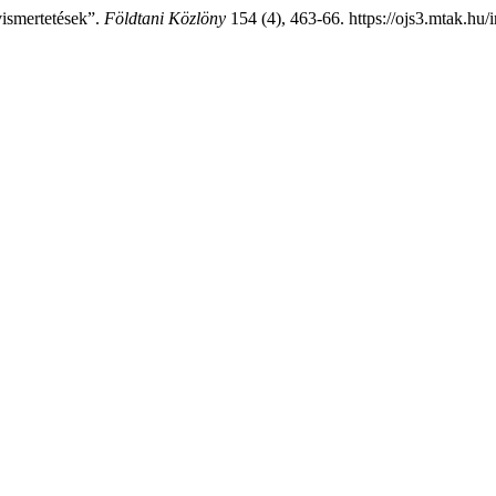
vismertetések”.
Földtani Közlöny
154 (4), 463-66. https://ojs3.mtak.hu/