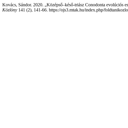
Kovács, Sándor. 2020. „Középső–késő-triász Conodonta evolúciós e
Közlöny
141 (2), 141-66. https://ojs3.mtak.hu/index.php/foldtanikozlo