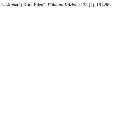
késő-kréta(?) Kora Ellen”.
Földtani Közlöny
138 (2), 181-88.