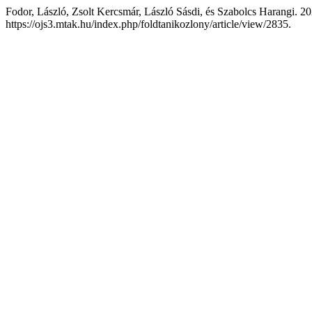
Fodor, László, Zsolt Kercsmár, László Sásdi, és Szabolcs Harangi. 20
https://ojs3.mtak.hu/index.php/foldtanikozlony/article/view/2835.