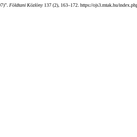
07)”.
Földtani Közlöny
137 (2), 163–172. https://ojs3.mtak.hu/index.php