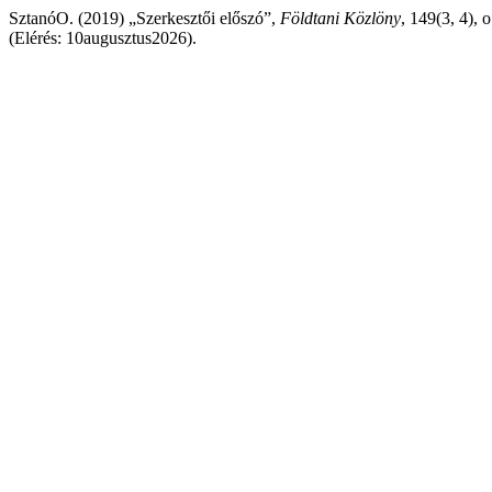
SztanóO. (2019) „Szerkesztői előszó”,
Földtani Közlöny
, 149(3, 4), 
(Elérés: 10augusztus2026).