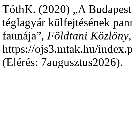
TóthK. (2020) „A Budapest 
téglagyár külfejtésének pan
faunája”,
Földtani Közlöny
https://ojs3.mtak.hu/index.
(Elérés: 7augusztus2026).