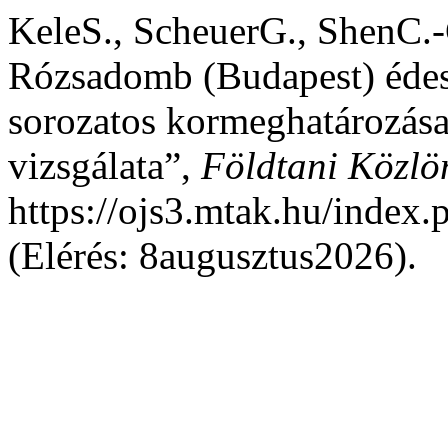
KeleS., ScheuerG., ShenC.
Rózsadomb (Budapest) éde
sorozatos kormeghatározása
vizsgálata”,
Földtani Közlö
https://ojs3.mtak.hu/index.
(Elérés: 8augusztus2026).