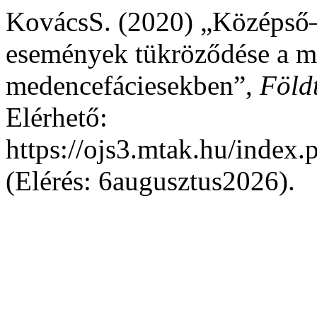
KovácsS. (2020) „Középső–
események tükröződése a ma
medencefáciesekben”,
Föld
Elérhető:
https://ojs3.mtak.hu/index.
(Elérés: 6augusztus2026).