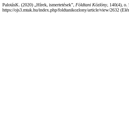
PalotásK. (2020) „Hírek, ismertetések”,
Földtani Közlöny
, 140(4), o.
https://ojs3.mtak.hu/index.php/foldtanikozlony/article/view/2632 (Elé