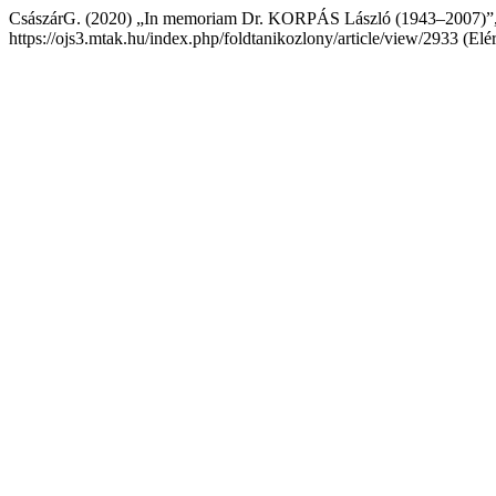
CsászárG. (2020) „In memoriam Dr. KORPÁS László (1943–2007)”
https://ojs3.mtak.hu/index.php/foldtanikozlony/article/view/2933 (Elé