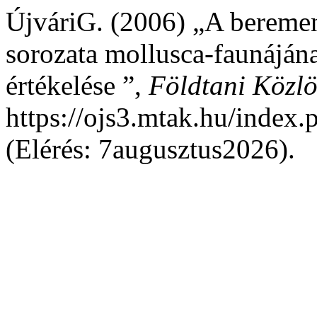
ÚjváriG. (2006) „A beremen
sorozata mollusca-faunájána
értékelése ”,
Földtani Közl
https://ojs3.mtak.hu/index.
(Elérés: 7augusztus2026).