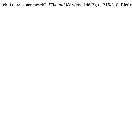
írek, könyvismertetések”,
Földtani Közlöny
, 146(3), o. 315-318. Elérh