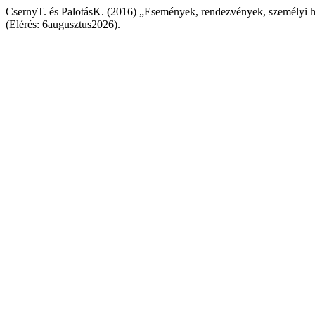
CsernyT. és PalotásK. (2016) „Események, rendezvények, személyi h
(Elérés: 6augusztus2026).