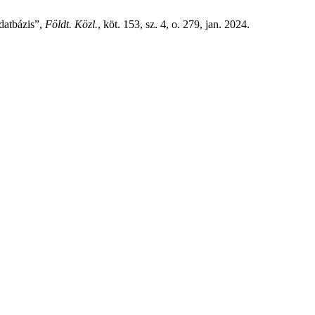
datbázis”,
Földt. Közl.
, köt. 153, sz. 4, o. 279, jan. 2024.