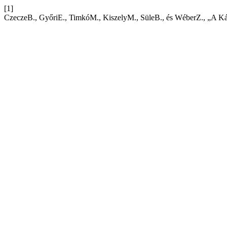
[1]
CzeczeB., GyőriE., TimkóM., KiszelyM., SüleB., és WéberZ., „A Kárpá