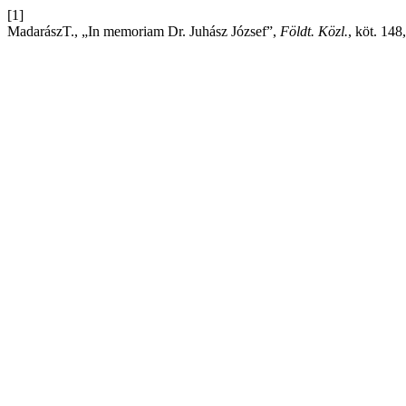
[1]
MadarászT., „In memoriam Dr. Juhász József”,
Földt. Közl.
, köt. 148