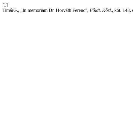
[1]
TimárG., „In memoriam Dr. Horváth Ferenc”,
Földt. Közl.
, köt. 148,