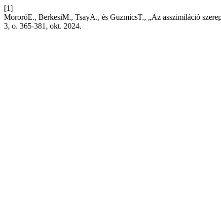
[1]
MororóE., BerkesiM., TsayA., és GuzmicsT., „Az asszimiláció szerepe 
3, o. 365-381, okt. 2024.