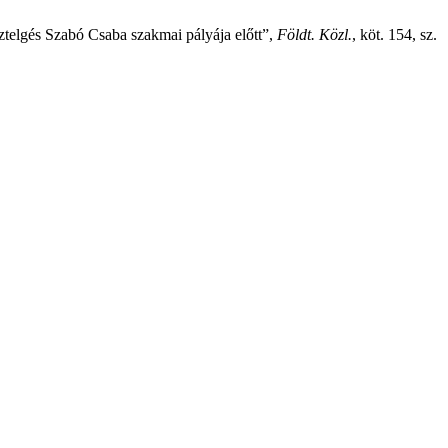
sztelgés Szabó Csaba szakmai pályája előtt”,
Földt. Közl.
, köt. 154, sz.