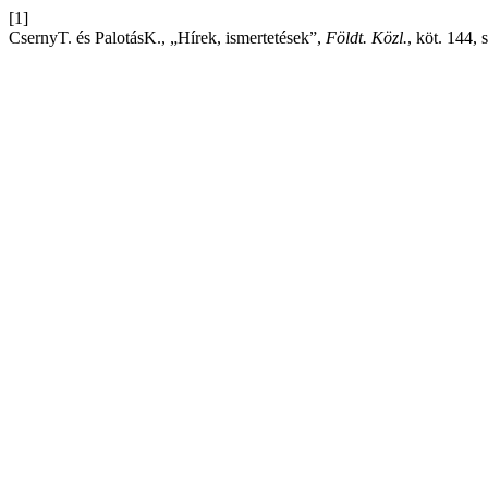
[1]
CsernyT. és PalotásK., „Hírek, ismertetések”,
Földt. Közl.
, köt. 144, 