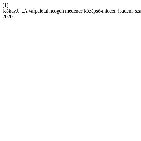
[1]
KókayJ., „A várpalotai neogén medence középső-miocén (badeni, sz
2020.