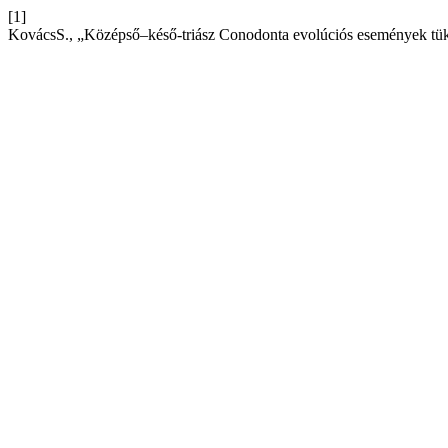
[1]
KovácsS., „Középső–késő-triász Conodonta evolúciós események tük