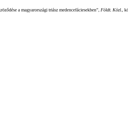
röződése a magyarországi triász medencefáciesekben”,
Földt. Közl.
, k