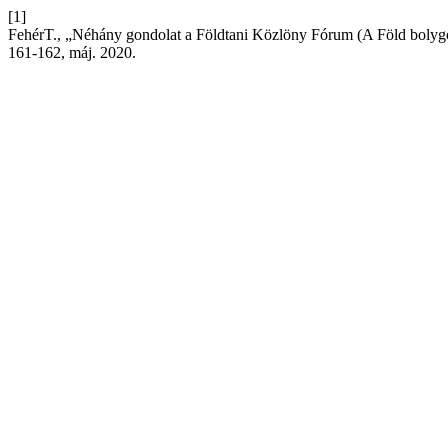
[1]
FehérT., „Néhány gondolat a Földtani Közlöny Fórum (A Föld bolygó
161-162, máj. 2020.